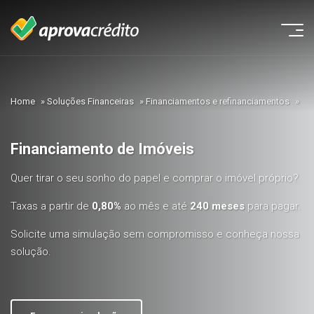
Home
»
Soluções Financeiras
»
Financiamentos e refinanciamentos
»
Financiamento de Imóveis
Quer tirar o seu sonho do papel e comprar o imóvel próprio?
Taxas a partir de
0,80%
ao mês e até
240 meses
para pagar.
Solicite uma simulação sem compromisso e conheça nossa
solução.