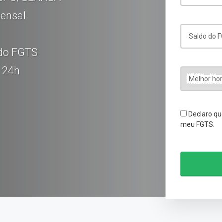
ensal
Saldo do 
 do FGTS
é 24h
Melhor hor
Declaro qu
meu FGTS.