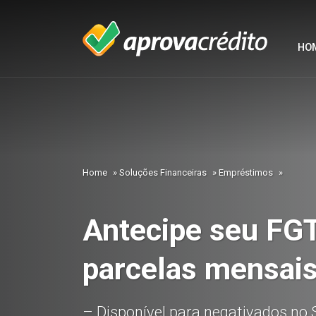
HO
Home
»
Soluções Financeiras
»
Empréstimos
»
Antecipe seu FG
parcelas mensais
– Disponível para negativados n