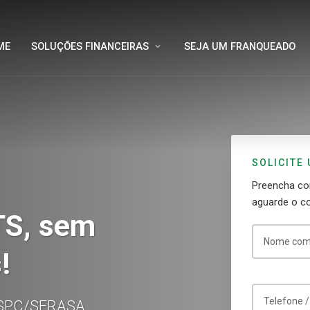
ME
SOLUÇÕES FINANCEIRAS
SEJA UM FRANQUEADO
SOLICITE
Preencha co
aguarde o c
TS, sem
Nome com
!
Telefone 
o SPC/SERASA