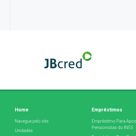
Home
Empréstimos
Navegue pelo site
Empréstimo Para Apos
Pensionistas do INSS
Unidades